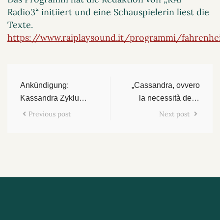
Radio3“ initiiert und eine Schauspielerin liest die
Texte.
https://www.raiplaysound.it/programmi/fahrenhe
Ankündigung:
„Cassandra, ovvero
Kassandra Zyklus /
la necessità della
Ausstellung in
guerra“ – Ein Essay
Previous post
Next post
Berlin und in
/ Italien
Gorzów (Polen)