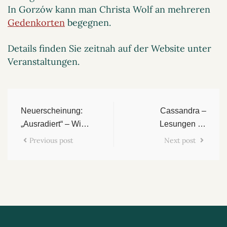
In Gorzów kann man Christa Wolf an mehreren
Gedenkorten
begegnen.
Details finden Sie zeitnah auf der Website unter
Veranstaltungen.
Neuerscheinung:
Cassandra –
„Ausradiert“ – Wie
Lesungen im
die Literatur der
italienischen
Previous post
Next post
DDR verschwand
Rundfunk RAI 3
(Reclam Verlag)