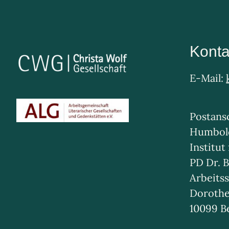
Konta
E-Mail:
Postansc
Humbold
Institut
PD Dr. B
Arbeitss
Dorothe
10099 B