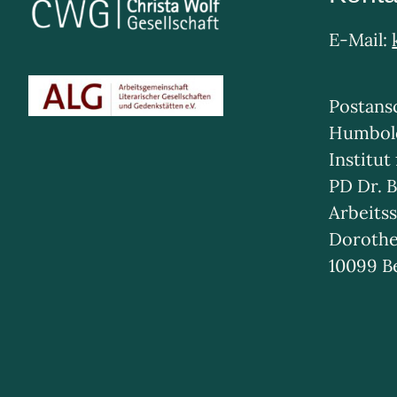
E-Mail:
Postansc
Humbold
Institut
PD Dr. B
Arbeitss
Dorothe
10099 B