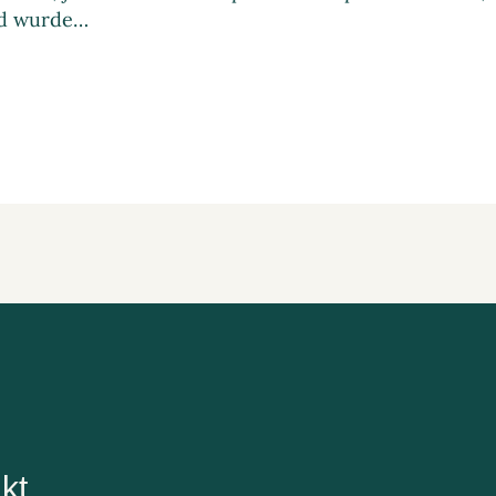
d wurde…
kt